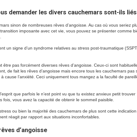
ous demander les divers cauchemars sont-ils lié
chemars sinon de nombreuses rêves d’angoisse. Au cas où vous seriez pl
à transition imposante avec cet vie, vous pouvez se présenter comme bi
.
t un signe d’un syndrome relatives au stress post-traumatique (SSPT
nt être pas forcément diverses rêves d’angoisse. Ceux-ci sont habituel
t, de fait les rêves d’angoisse mais encore tous les cauchemars pas 
à cause l’anxiété. Ceci uniquement tous mangez a la faculté de pareil
’esprit que parfois le n’est point vu que tu existez anxieux petit trouver
 fois, vous avez la capacité de obtenir le sommeil paisible.
stress ou bien la majorité des cauchemars de plus sont cette indicatio
t réagit par rapport aux situations inconfortables.
 rêves d’angoisse