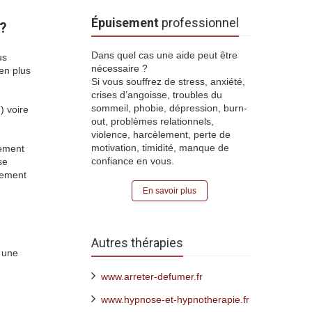
Épuisement
professionnel
s?
Dans quel cas une aide peut être
us
nécessaire ?
en plus
Si vous souffrez de stress, anxiété,
crises d’angoisse, troubles du
sommeil, phobie, dépression, burn-
) voire
out, problèmes relationnels,
violence, harcèlement, perte de
motivation, timidité, manque de
lement
confiance en vous.
se
lement
En savoir plus
Autres thérapies
n une
www.arreter-defumer.fr
www.hypnose-et-hypnotherapie.fr