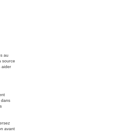
es au
a source
s aider
ent
e dans
s
versez
on avant