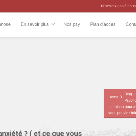
N’hésitez pas à nous
pnose
En savoir plus
Nos psy
Plan d’acces
Cont
Blog – 
Home
Psycho
La raison pour av
vous pouviez fai
anxiété ? ( et ce que vous