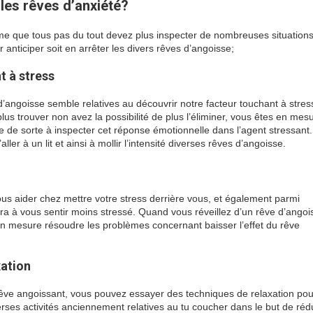
 les rêves d’anxiété?
ême que tous pas du tout devez plus inspecter de nombreuses situations
 anticiper soit en arrêter les divers rêves d’angoisse;
t à stress
d’angoisse semble relatives au découvrir notre facteur touchant à stres
lus trouver non avez la possibilité de plus l’éliminer, vous êtes en mes
le de sorte à inspecter cet réponse émotionnelle dans l’agent stressant
er à un lit et ainsi à mollir l’intensité diverses rêves d’angoisse.
us aider chez mettre votre stress derrière vous, et également parmi
era à vous sentir moins stressé. Quand vous réveillez d’un rêve d’angoi
 en mesure résoudre les problèmes concernant baisser l’effet du rêve
xation
n rêve angoissant, vous pouvez essayer des techniques de relaxation po
ses activités anciennement relatives au tu coucher dans le but de rédu