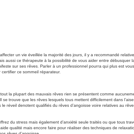
cter un vie éveillée la majorité des jours, il y a recommandé relativ
is aussi ce thérapeute à la possibilité de vous aider entre débusquer l
anifeste sur ses rêves. Parler à un professionnel pourra qui plus est vou
 certifier ce sommeil réparateur.
é tout la plupart des mauvais rêves rien se présentent comme aucunem
l se trouve que les rêves lesquels tous mettent difficilement dans l’ais
 réveil denotent qualifiés du rêves d’angoisse voire relatives au rêve
ffrez du stress mais également d’anxiété seule traités ou que tous tra
e aide qualité mais encore faire pour réaliser des techniques de relaxati
nos rêves d’angoisse.