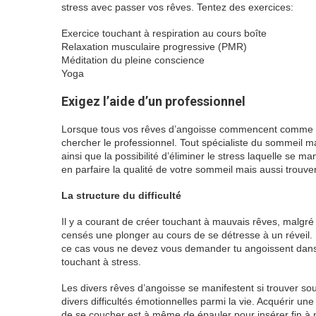
stress avec passer vos rêves. Tentez des exercices:
Exercice touchant à respiration au cours boîte
Relaxation musculaire progressive (PMR)
Méditation du pleine conscience
Yoga
Exigez l’aide d’un professionnel
Lorsque tous vos rêves d’angoisse commencent comme affe
chercher le professionnel. Tout spécialiste du sommeil ma
ainsi que la possibilité d’éliminer le stress laquelle se m
en parfaire la qualité de votre sommeil mais aussi trouver
La structure du difficulté
Il y a courant de créer touchant à mauvais rêves, malgr
censés une plonger au cours de se détresse à un réveil. I
ce cas vous ne devez vous demander tu angoissent dans le
touchant à stress.
Les divers rêves d’angoisse se manifestent si trouver sou
divers difficultés émotionnelles parmi la vie. Acquérir un
de se coucher est à même de épauler pour insérer fin à 