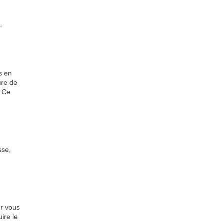
.
s en
ure de
. Ce
sse,
ur vous
ire le