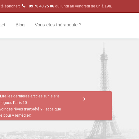
 téléphoner:
09 70 40 75 06
du lundi au vendredi de 8h à 19h.
act
Blog
Vous êtes thérapeute ?
Lire les dernières articles sur le site
logues Paris 10
oir des rêves d’anxiété ? ( et ce que
re pour y remédier)