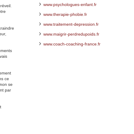
www.psychologues-enfant.fr
réveil.
otre
www.therapie-phobie.fr
www.traitement-depression.fr
craindre
eur,
www.maigrir-perdredupoids.fr
www.coach-coaching-france.fr
léments
vais
lement
ns ce
 non se
nt par
t