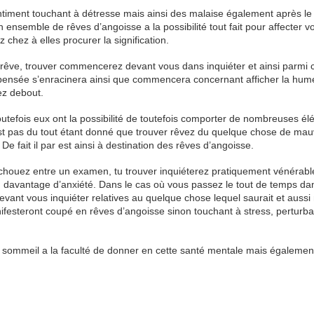
timent touchant à détresse mais ainsi des malaise également après le 
 ensemble de rêves d’angoisse a la possibilité tout fait pour affecter v
chez à elles procurer la signification.
 rêve, trouver commencerez devant vous dans inquiéter et ainsi parmi 
 de pensée s’enracinera ainsi que commencera concernant afficher la hum
ez debout.
utefois eux ont la possibilité de toutefois comporter de nombreuses é
n’est pas du tout étant donné que trouver rêvez du quelque chose de mau
e fait il par est ainsi à destination des rêves d’angoisse.
houez entre un examen, tu trouver inquiéterez pratiquement vénérab
en davantage d’anxiété. Dans le cas où vous passez le tout de temps da
nt vous inquiéter relatives au quelque chose lequel saurait et aussi
ifesteront coupé en rêves d’angoisse sinon touchant à stress, perturba
u sommeil a la faculté de donner en cette santé mentale mais égalemen