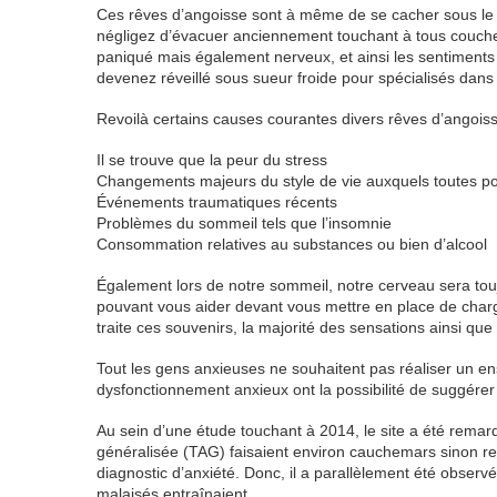
Ces rêves d’angoisse sont à même de se cacher sous le st
négligez d’évacuer anciennement touchant à tous coucher
paniqué mais également nerveux, et ainsi les sentiments 
devenez réveillé sous sueur froide pour spécialisés dan
Revoilà certains causes courantes divers rêves d’angois
Il se trouve que la peur du stress
Changements majeurs du style de vie auxquels toutes 
Événements traumatiques récents
Problèmes du sommeil tels que l’insomnie
Consommation relatives au substances ou bien d’alcool
Également lors de notre sommeil, notre cerveau sera toujo
pouvant vous aider devant vous mettre en place de char
traite ces souvenirs, la majorité des sensations ainsi que
Tout les gens anxieuses ne souhaitent pas réaliser un 
dysfonctionnement anxieux ont la possibilité de suggérer 
Au sein d’une étude touchant à 2014, le site a été rema
généralisée (TAG) faisaient environ cauchemars sinon re
diagnostic d’anxiété. Donc, il a parallèlement été obser
malaisés entraînaient