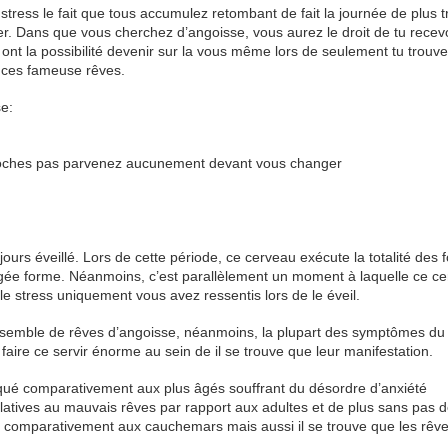
ress le fait que tous accumulez retombant de fait la journée de plus t
. Dans que vous cherchez d’angoisse, vous aurez le droit de tu recevo
ont la possibilité devenir sur la vous même lors de seulement tu trouve
s ces fameuse rêves.
se:
poches pas parvenez aucunement devant vous changer
urs éveillé. Lors de cette période, ce cerveau exécute la totalité des 
gée forme. Néanmoins, c’est parallèlement un moment à laquelle ce c
 le stress uniquement vous avez ressentis lors de le éveil.
ensemble de rêves d’angoisse, néanmoins, la plupart des symptômes du
faire ce servir énorme au sein de il se trouve que leur manifestation.
rqué comparativement aux plus âgés souffrant du désordre d’anxiété
latives au mauvais rêves par rapport aux adultes et de plus sans pas 
vé comparativement aux cauchemars mais aussi il se trouve que les rêv