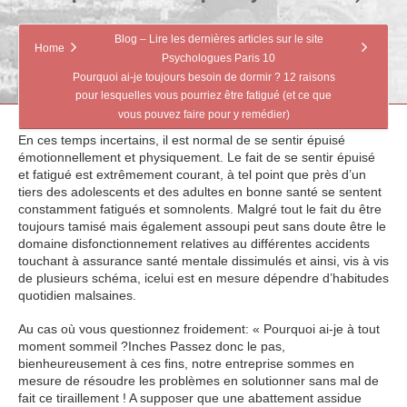
Blog – Lire les dernières articles sur le site
Home
Psychologues Paris 10
Pourquoi ai-je toujours besoin de dormir ? 12 raisons
pour lesquelles vous pourriez être fatigué (et ce que
vous pouvez faire pour y remédier)
En ces temps incertains, il est normal de se sentir épuisé
émotionnellement et physiquement. Le fait de se sentir épuisé
et fatigué est extrêmement courant, à tel point que près d’un
tiers des adolescents et des adultes en bonne santé se sentent
constamment fatigués et somnolents. Malgré tout le fait du être
toujours tamisé mais également assoupi peut sans doute être le
domaine disfonctionnement relatives au différentes accidents
touchant à assurance santé mentale dissimulés et ainsi, vis à vis
de plusieurs schéma, icelui est en mesure dépendre d’habitudes
quotidien malsaines.
Au cas où vous questionnez froidement: « Pourquoi ai-je à tout
moment sommeil ?Inches Passez donc le pas,
bienheureusement à ces fins, notre entreprise sommes en
mesure de résoudre les problèmes en solutionner sans mal de
fait ce tiraillement ! A supposer que une abattement assidue