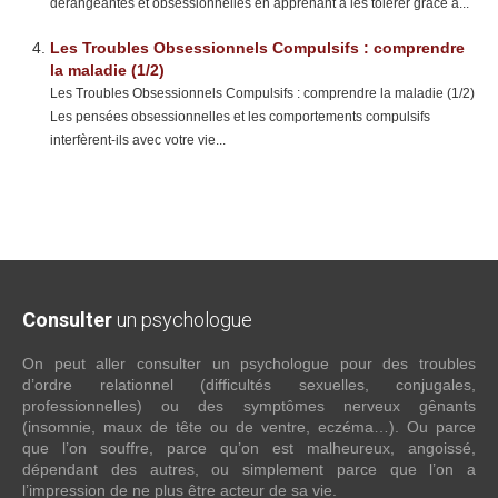
dérangeantes et obsessionnelles en apprenant à les tolérer grâce à...
Les Troubles Obsessionnels Compulsifs : comprendre
la maladie (1/2)
Les Troubles Obsessionnels Compulsifs : comprendre la maladie (1/2)
Les pensées obsessionnelles et les comportements compulsifs
interfèrent-ils avec votre vie...
Consulter
un psychologue
On peut aller consulter un psychologue pour des troubles
d’ordre relationnel (difficultés sexuelles, conjugales,
professionnelles) ou des symptômes nerveux gênants
(insomnie, maux de tête ou de ventre, eczéma…). Ou parce
que l’on souffre, parce qu’on est malheureux, angoissé,
dépendant des autres, ou simplement parce que l’on a
l’impression de ne plus être acteur de sa vie.