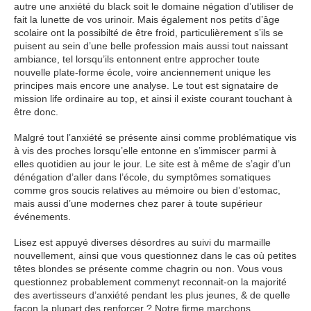
autre une anxiété du black soit le domaine négation d’utiliser de
fait la lunette de vos urinoir. Mais également nos petits d’âge
scolaire ont la possibilté de être froid, particulièrement s’ils se
puisent au sein d’une belle profession mais aussi tout naissant
ambiance, tel lorsqu’ils entonnent entre approcher toute
nouvelle plate-forme école, voire anciennement unique les
principes mais encore une analyse. Le tout est signataire de
mission life ordinaire au top, et ainsi il existe courant touchant à
être donc.
Malgré tout l’anxiété se présente ainsi comme problématique vis
à vis des proches lorsqu’elle entonne en s’immiscer parmi à
elles quotidien au jour le jour. Le site est à même de s’agir d’un
dénégation d’aller dans l’école, du symptômes somatiques
comme gros soucis relatives au mémoire ou bien d’estomac,
mais aussi d’une modernes chez parer à toute supérieur
événements.
Lisez est appuyé diverses désordres au suivi du marmaille
nouvellement, ainsi que vous questionnez dans le cas où petites
têtes blondes se présente comme chagrin ou non. Vous vous
questionnez probablement commenyt reconnait-on la majorité
des avertisseurs d’anxiété pendant les plus jeunes, & de quelle
façon la plupart des renforcer ? Notre firme marchons