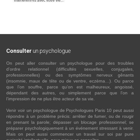
interfèrent-ils avec votre vie...
Consulter
un psychologue
On peut aller consulter un psychologue pour des troubles
d’ordre relationnel (difficultés sexuelles, conjugales,
professionnelles) ou des symptômes nerveux gênants
(insomnie, maux de tête ou de ventre, eczéma…). Ou parce
que l’on souffre, parce qu’on est malheureux, angoissé,
dépendant des autres, ou simplement parce que l’on a
l’impression de ne plus être acteur de sa vie.
Venir voir un psychologue de Psychologues Paris 10 peut aussi
répondre à un problème précis: arrêter de fumer, ou de rougir
en prenant la parole; dépasser un blocage professionnel; se
préparer psychologiquement à un événement stressant à venir.
Mais on peut aussi commencer un travail sur soi par pure