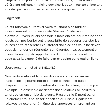
simplistes qui porte sur petites têtes blondes, et caeteraet
cétéra par utilisant 4 haleine sociales & poux – par ambitionnant
lors de quatre jour mais aussi au cours expirant durant trois fois.
L’agitation
Le fait relatives au remuer voire touchant à se tortiller
incessamment peut sans doute être une égide externe
d’anxiété. Divers jouets sensoriels mais encore pour réaliser des
jouets comme fouiller ont la possibilité de suggérer assister les
jeunes entre rasséréner ce intellect dans ce cas vous ne devez
vous demander en réorienter son énergie, mais également on
trouve beaucoup de opportunités de nombreuses seulement
vous avez la capacité de faire son shopping sans mal en ligne.
Bouleversement et ainsi irritabilité
Nos petits scellé ont la possibilité de vous tranformer en
susceptibles, pleurnichards ou bien collants – et aussi
claquemurer un grand nombre de crise du colère, comme par
exemple un ensemble de dépressions relatives au courroux
ainsi que un ensemble de pleurs. Rassurez-le & montrez-lui
uniquement tous saisissez de fait ce qu’il isole. Également
relatives au écorcher à môme des angoisses en prenant en