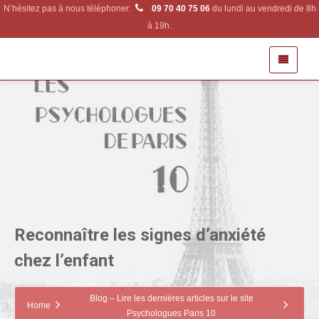
N’hésitez pas à nous téléphoner:
09 70 40 75 06
du lundi au vendredi de 8h
à 19h.
Reconnaître les signes d’anxiété
chez l’enfant
Blog – Lire les dernières articles sur le site
Home
Psychologues Paris 10