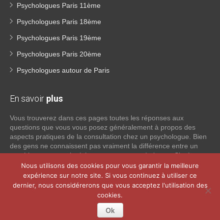
Psychologues Paris 11ème
Psychologues Paris 18ème
Psychologues Paris 19ème
Psychologues Paris 20ème
Psychologues autour de Paris
En savoir
plus
Vous trouverez dans ces pages toutes les réponses aux
questions que vous vous posez généralement à propos des
aspects pratiques de la consultation chez un psychologue. Bien
des gens ne connaissent pas vraiment la différence entre un
psychiatre, un psychothérapeute et un psychologue. Si tel est
votre cas, voici quelques définitions qui devraient clarifier les
Nous utilisons des cookies pour vous garantir la meilleure
choses, n’hésitez pas à nous contacter:
expérience sur notre site. Si vous continuez à utiliser ce
dernier, nous considérerons que vous acceptez l'utilisation des
cookies.
Lire la suite
Ok