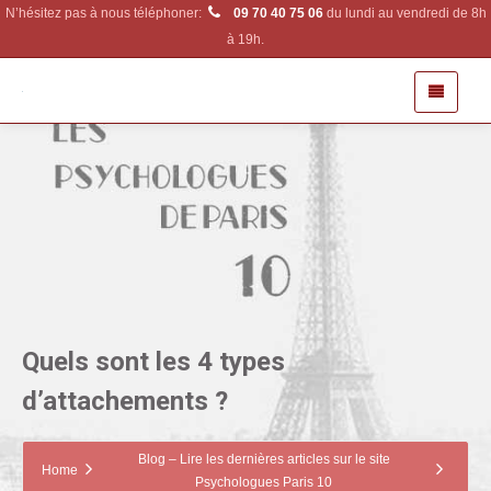
N’hésitez pas à nous téléphoner:
09 70 40 75 06
du lundi au vendredi de 8h
à 19h.
Quels sont les 4 types
d’attachements ?
Blog – Lire les dernières articles sur le site
Home
Psychologues Paris 10