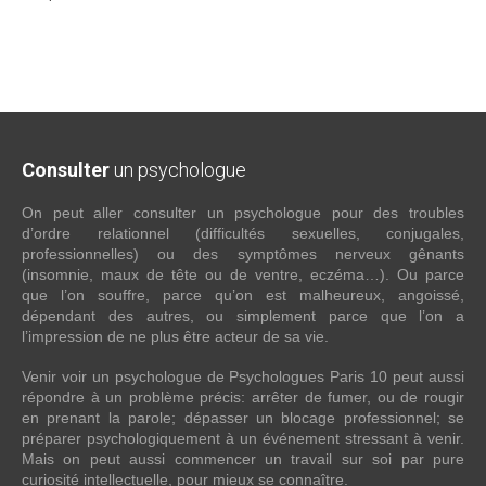
Consulter
un psychologue
On peut aller consulter un psychologue pour des troubles
d’ordre relationnel (difficultés sexuelles, conjugales,
professionnelles) ou des symptômes nerveux gênants
(insomnie, maux de tête ou de ventre, eczéma…). Ou parce
que l’on souffre, parce qu’on est malheureux, angoissé,
dépendant des autres, ou simplement parce que l’on a
l’impression de ne plus être acteur de sa vie.
Venir voir un psychologue de Psychologues Paris 10 peut aussi
répondre à un problème précis: arrêter de fumer, ou de rougir
en prenant la parole; dépasser un blocage professionnel; se
préparer psychologiquement à un événement stressant à venir.
Mais on peut aussi commencer un travail sur soi par pure
curiosité intellectuelle, pour mieux se connaître.