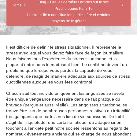
Blog – Lire les dernières articles sur le site
Home
Psychologues Paris 10
Le stress lié à une situation particulière et certains
moyens de le gérer !
Il est difficile de définir le stress situationnel. Il représente le
stress avec lequel vous devez faire face de façon journalière.
Nous faisons tous l’expérience du stress situationnel et la
plupart d’entre nous le maîtrisent bien. Le conflit ne devient un
problème que lorsque vous perdez la capacité de vous
défendre, de réagir de manière adéquate aux sources de stress
quotidiennes auxquelles vous êtes confronté.
Chacun sait tout individu uniquement les angoisses se révèle
être unique vengeance nécessaire dans de fait pratique du
bravade (perçue et aussi réelle). Les angoisses situationnel se
trouve être l’un de nombreuses personnes relatives au irritabilité
très galopants que parfois nos lieu de vie subissons. De fait il
s’agit du l’inquiétude, une certaine fatique, du attaque sinon
touchant à l’anxiété petit notre société ressentons au regard de
nombreux événements anciens qui se charge de nous abondent