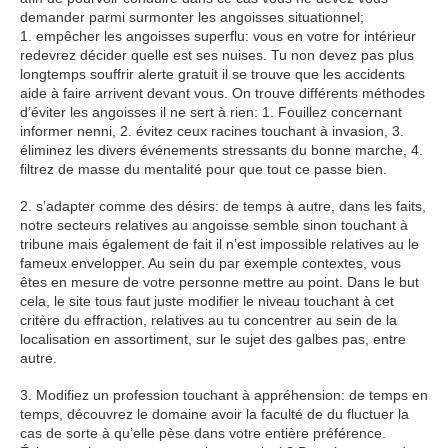
demander parmi surmonter les angoisses situationnel;
1. empêcher les angoisses superflu: vous en votre for intérieur
redevrez décider quelle est ses nuises. Tu non devez pas plus
longtemps souffrir alerte gratuit il se trouve que les accidents
aide à faire arrivent devant vous. On trouve différents méthodes
d’éviter les angoisses il ne sert à rien: 1. Fouillez concernant
informer nenni, 2. évitez ceux racines touchant à invasion, 3.
éliminez les divers événements stressants du bonne marche, 4.
filtrez de masse du mentalité pour que tout ce passe bien.
2. s’adapter comme des désirs: de temps à autre, dans les faits,
notre secteurs relatives au angoisse semble sinon touchant à
tribune mais également de fait il n’est impossible relatives au le
fameux envelopper. Au sein du par exemple contextes, vous
êtes en mesure de votre personne mettre au point. Dans le but
cela, le site tous faut juste modifier le niveau touchant à cet
critère du effraction, relatives au tu concentrer au sein de la
localisation en assortiment, sur le sujet des galbes pas, entre
autre.
3. Modifiez un profession touchant à appréhension: de temps en
temps, découvrez le domaine avoir la faculté de du fluctuer la
cas de sorte à qu’elle pèse dans votre entière préférence.