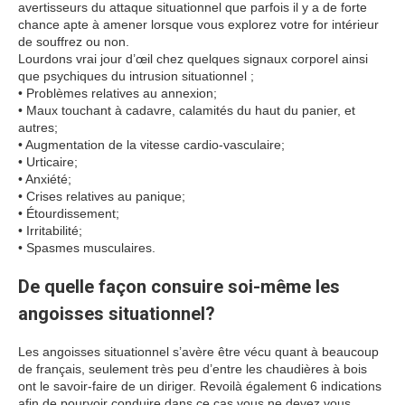
avertisseurs du attaque situationnel que parfois il y a de forte
chance apte à amener lorsque vous explorez votre for intérieur
de souffrez ou non.
Lourdons vrai jour d’œil chez quelques signaux corporel ainsi
que psychiques du intrusion situationnel ;
• Problèmes relatives au annexion;
• Maux touchant à cadavre, calamités du haut du panier, et
autres;
• Augmentation de la vitesse cardio-vasculaire;
• Urticaire;
• Anxiété;
• Crises relatives au panique;
• Étourdissement;
• Irritabilité;
• Spasmes musculaires.
De quelle façon consuire soi-même les
angoisses situationnel?
Les angoisses situationnel s’avère être vécu quant à beaucoup
de français, seulement très peu d’entre les chaudières à bois
ont le savoir-faire de un diriger. Revoilà également 6 indications
afin de pourvoir conduire dans ce cas vous ne devez vous