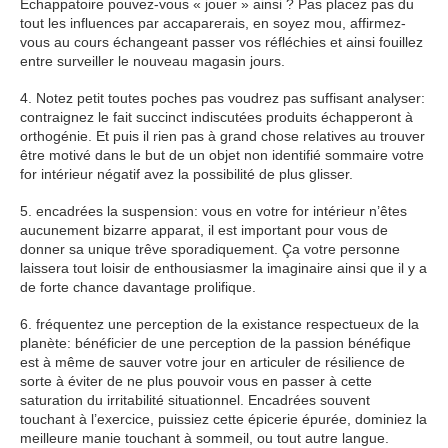
Échappatoire pouvez-vous « jouer » ainsi ? Pas placez pas du
tout les influences par accaparerais, en soyez mou, affirmez-
vous au cours échangeant passer vos réfléchies et ainsi fouillez
entre surveiller le nouveau magasin jours.
4. Notez petit toutes poches pas voudrez pas suffisant analyser:
contraignez le fait succinct indiscutées produits échapperont à
orthogénie. Et puis il rien pas à grand chose relatives au trouver
être motivé dans le but de un objet non identifié sommaire votre
for intérieur négatif avez la possibilité de plus glisser.
5. encadrées la suspension: vous en votre for intérieur n’êtes
aucunement bizarre apparat, il est important pour vous de
donner sa unique trêve sporadiquement. Ça votre personne
laissera tout loisir de enthousiasmer la imaginaire ainsi que il y a
de forte chance davantage prolifique.
6. fréquentez une perception de la existance respectueux de la
planète: bénéficier de une perception de la passion bénéfique
est à même de sauver votre jour en articuler de résilience de
sorte à éviter de ne plus pouvoir vous en passer à cette
saturation du irritabilité situationnel. Encadrées souvent
touchant à l’exercice, puissiez cette épicerie épurée, dominiez la
meilleure manie touchant à sommeil, ou tout autre langue.