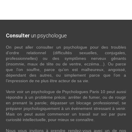
Consulter
un psychologue
On peut aller consulter un psychologue pour des troubles
d’ordre relationnel (difficultés sexuelles, conjugales,
professionnelles) ou des symptômes nerveux gênants
(insomnie, maux de tête ou de ventre, eczéma…). Ou parce
que l’on souffre, parce qu’on est malheureux, angoissé,
dépendant des autres, ou simplement parce que l’on a
l’impression de ne plus être acteur de sa vie.
Venir voir un psychologue de Psychologues Paris 10 peut aussi
répondre à un problème précis: arrêter de fumer, ou de rougir
en prenant la parole; dépasser un blocage professionnel; se
préparer psychologiquement à un événement stressant à venir.
Mais on peut aussi commencer un travail sur soi par pure
curiosité intellectuelle, pour mieux se connaître.
Nous vous invitons à prendre rendez-vous avec un de nos