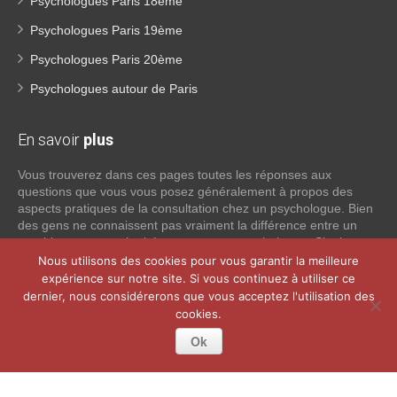
Psychologues Paris 18ème
Psychologues Paris 19ème
Psychologues Paris 20ème
Psychologues autour de Paris
En savoir
plus
Vous trouverez dans ces pages toutes les réponses aux
questions que vous vous posez généralement à propos des
aspects pratiques de la consultation chez un psychologue. Bien
des gens ne connaissent pas vraiment la différence entre un
psychiatre, un psychothérapeute et un psychologue. Si tel est
votre cas, voici quelques définitions qui devraient clarifier les
Nous utilisons des cookies pour vous garantir la meilleure
choses, n’hésitez pas à nous contacter:
expérience sur notre site. Si vous continuez à utiliser ce
dernier, nous considérerons que vous acceptez l'utilisation des
cookies.
Lire la suite
Ok
Copyright © 2026
Psychologue Paris 10.
Tous droits réservés.