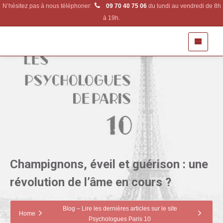
N’hésitez pas à nous téléphoner:
09 70 40 75 06
du lundi au vendredi de 8h
à 19h.
Champignons, éveil et guérison : une
révolution de l’âme en cours ?
Blog – Lire les dernières articles sur le site
Home
Psychologues Paris 10