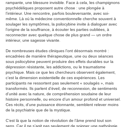
rampante, une blessure invisible. Face à cela, les champignons
psychédéliques proposent autre chose : une plongée à
l’intérieur. Une rencontre, parfois bouleversante, avec soi-
même. Là où la médecine conventionnelle cherche souvent à
soulager les symptômes, la psilocybine invite à dialoguer avec
l’origine de la souffrance, à écouter les parties oubliées, à
reconnecter avec quelque chose de plus grand — un ordre
intérieur, une sagesse vivante.
De nombreuses études cliniques l’ont désormais montré :
encadrées de manière thérapeutique, une ou deux séances
sous psilocybine peuvent produire des effets durables sur la
dépression résistante, les addictions, ou le traumatisme
psychique. Mais ce que les chercheurs observent également,
c’est la dimension existentielle de ces expériences. Les
participants ne ressortent pas seulement « soulagés », mais
transformés. Ils parlent d’éveil, de reconnexion, de sentiments
d’unité avec la nature, de compréhension soudaine de leur
histoire personnelle, ou encore d’un amour profond et universel.
Ces récits, d’une puissance étonnante, semblent relever moins
de la psychiatrie que de la mystique.
C’est là que la notion de révolution de l’âme prend tout son
sens. Car il ne s’agit pas seulement de soigner une pathologie,